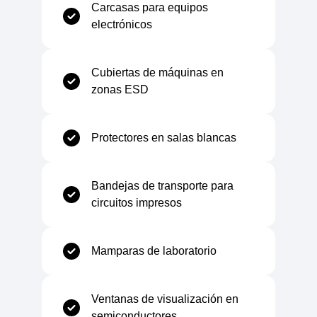
Carcasas para equipos
electrónicos
Propiedades mecánicas
Cubiertas de máquinas en
zonas ESD
Módulo de elasticidad
2,300 MPa
Protectores en salas blancas
Resistencia a la tracción
60 MPa
Elongación a la rotura
Bandejas de transporte para
6%
circuitos impresos
Resistencia al impacto (Charpy)
>60 kJ/m²
Mamparas de laboratorio
Ventanas de visualización en
Propiedades eléctricas
semiconductores