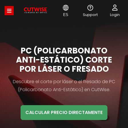
Pasar
al
contenido
Support
Login
ES
principal
MATERIAL
PC (POLICARBONATO
HB
ANTI-ESTÁTICO) CORTE
TITLE
POR LÁSER O FRESADO
Material
Descubre el corte por láser o el fresado de PC
HB
(Policarbonato Anti-Estático) en CutWise.
Description
CALCULAR PRECIO DIRECTAMENTE