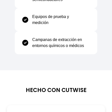
Resistividad volumétrica
10⁶ – 10⁹ Ω·cm
Equipos de prueba y
medición
Constante dieléctrica (1 MHz)
2.9
Campanas de extracción en
Rigidez dieléctrica
16 kV/mm
entornos químicos o médicos
Propiedades térmicas
HECHO CON CUTWISE
Conductividad térmica
0.20 W/m·K
Coef. de expansión lineal
0.065 mm/m·K