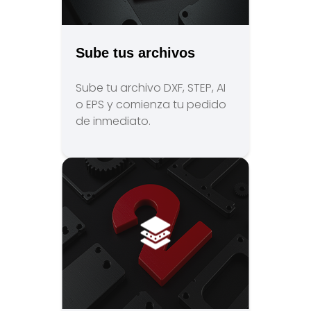
Sube tus archivos
Sube tu archivo DXF, STEP, AI
o EPS y comienza tu pedido
de inmediato.