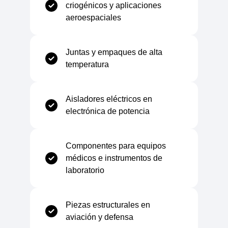
criogénicos y aplicaciones
aeroespaciales
Temperatura máxima de uso
+300°C
Juntas y empaques de alta
temperatura
Mecánico
Aisladores eléctricos en
electrónica de potencia
Resistencia a la tracción
116 N/mm
Componentes para equipos
Elongación a la rotura
9 %
médicos e instrumentos de
laboratorio
Módulo elástico (E)
3600 N/mm²
Piezas estructurales en
Resistencia a la flexión
170 N/mm²
aviación y defensa