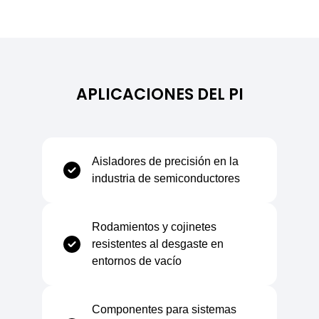
General
Densidad relativa
1,34 g/cm³
APLICACIONES DEL PI
Absorción de humedad en clima normal
1,1 %
Comportamiento frente al fuego
V0
Aisladores de precisión en la
industria de semiconductores
Capacidad calorífica específica
1,04 kj/Kg°C
Rodamientos y cojinetes
resistentes al desgaste en
entornos de vacío
Rango de Temperaturas
Componentes para sistemas
Temperatura mínima de uso
-270°C