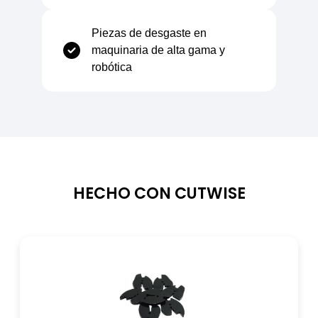
Resistencia al impacto
4,9 Charpy
Piezas de desgaste en
maquinaria de alta gama y
robótica
Dureza Shore o de indentación con bola
89 Shore °D
Coeficiente de fricción
0,35
HECHO CON CUTWISE
Eléctrico
Constante dieléctrica relativa
3,5 / 100 Hz
Factor de pérdidas dieléctricas
0,0001 tan(..x10⁻³)