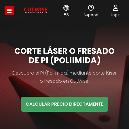
Pasar
al
contenido
Support
Login
ES
principal
MATERIAL
CORTE LÁSER O FRESADO
HB
DE PI (POLIIMIDA)
TITLE
Material
Descubra el PI (Poliimida) mediante corte láser
HB
o fresado en CutWise.
Description
CALCULAR PRECIO DIRECTAMENTE